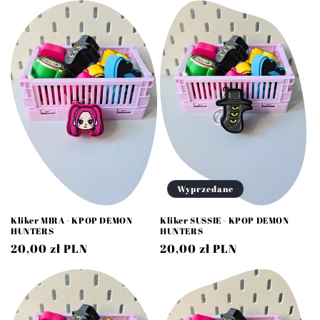
Wyprzedane
Kliker MIRA - KPOP DEMON
Kliker SUSSIE - KPOP DEMON
HUNTERS
HUNTERS
Cena
20,00 zł PLN
Cena
20,00 zł PLN
regularna
regularna