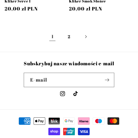
Kliker Serce 1
Kliker Smok Słońce
Cena
20,00 zł PLN
Cena
20,00 zł PLN
regularna
regularna
1
2
Subskrybuj nasze wiadomości e-mail
E-mail
Instagram
TikTok
Metody
płatności