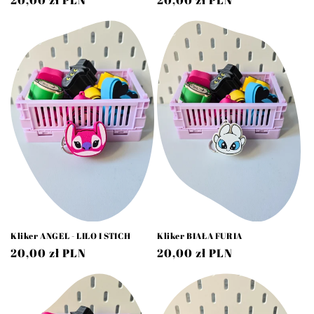
Cena
20,00 zł PLN
Cena
20,00 zł PLN
regularna
regularna
Kliker ANGEL - LILO I STICH
Kliker BIAŁA FURIA
Cena
20,00 zł PLN
Cena
20,00 zł PLN
regularna
regularna