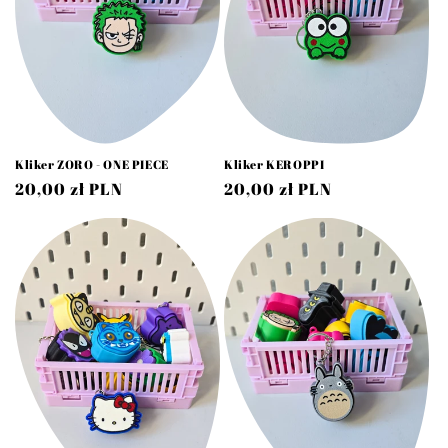
Kliker ZORO - ONE PIECE
Kliker KEROPPI
Cena
20,00 zł PLN
Cena
20,00 zł PLN
regularna
regularna