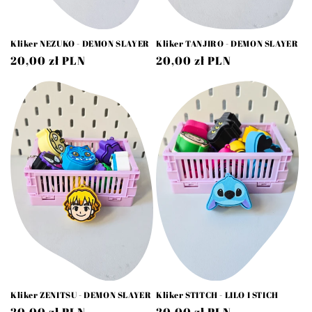
Kliker NEZUKO - DEMON SLAYER
Kliker TANJIRO - DEMON SLAYER
Cena
20,00 zł PLN
Cena
20,00 zł PLN
regularna
regularna
Kliker ZENITSU - DEMON SLAYER
Kliker STITCH - LILO I STICH