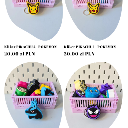
Kliker PIKACHU 2 - POKEMON
Kliker PIKACHU 1 - POKEMON
Cena
20,00 zł PLN
Cena
20,00 zł PLN
regularna
regularna