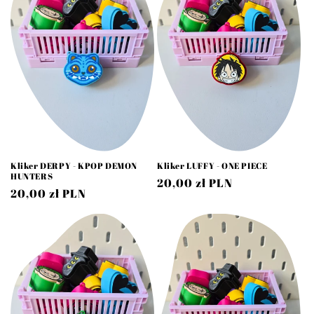
Kliker DERPY - KPOP DEMON
Kliker LUFFY - ONE PIECE
HUNTERS
Cena
20,00 zł PLN
Cena
20,00 zł PLN
regularna
regularna