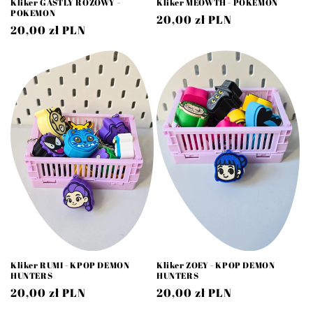
Kliker GASTLY RÓŻOWY -
Kliker MEOWTH - POKEMON
POKEMON
Cena
20,00 zł PLN
Cena
20,00 zł PLN
regularna
regularna
Kliker RUMI - KPOP DEMON
Kliker ZOEY - KPOP DEMON
HUNTERS
HUNTERS
Cena
20,00 zł PLN
Cena
20,00 zł PLN
regularna
regularna