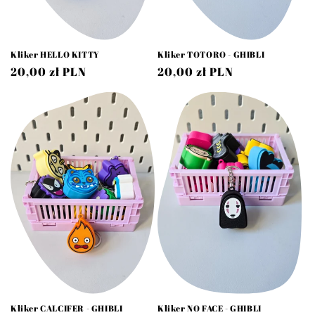
Kliker HELLO KITTY
Kliker TOTORO - GHIBLI
Cena
20,00 zł PLN
Cena
20,00 zł PLN
regularna
regularna
Kliker CALCIFER - GHIBLI
Kliker NO FACE - GHIBLI