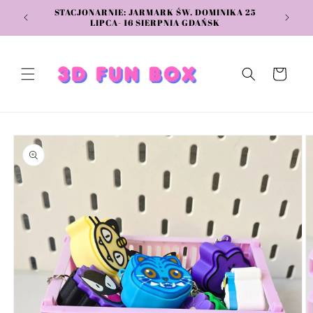
Przejdź
STACJONARNIE: JARMARK ŚW. DOMINIKA 25
do
LIPCA- 16 SIERPNIA GDAŃSK
treści
Koszyk
Pomiń,
aby
przejść do
informacji
o
produkcie