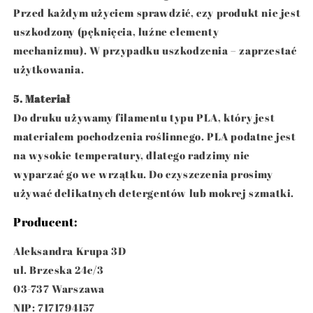
Przed każdym użyciem sprawdzić, czy produkt nie jest
uszkodzony (pęknięcia, luźne elementy
mechanizmu). W przypadku uszkodzenia – zaprzestać
użytkowania.
5. Materiał
Do druku używamy filamentu typu PLA, który jest
materiałem pochodzenia roślinnego. PLA podatne jest
na wysokie temperatury, dlatego radzimy nie
wyparzać go we wrzątku. Do czyszczenia prosimy
używać delikatnych detergentów lub mokrej szmatki.
Producent:
Aleksandra Krupa 3D
ul. Brzeska 24c/3
03-737 Warszawa
NIP: 7171794157