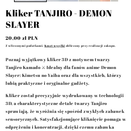
Kliker TANJIRO - DEMON
SLAYER
Cena
20,00 zł PLN
regularna
Z wliczonymi podatkami.
Koszt wysyłki
obliczony przy realizacji zakupu.
Poznaj wyjątkowy kliker 3D z motywem twarzy
Tanjiro Kamado
⚔️ Idealny dla fanów anime
Demon
Slayer: Kimetsu no Yaiba
oraz dla wszystkich, którzy
lubią praktyczne i oryginalne gadżety.
Kliker został precyzyjnie wydrukowany w technologii
3D, a charakterystyczne detale twarzy Tanjiro
sprawiają, że wyróżnia się spośród zwykłych zabawek
sensorycznych. Satysfakcjonujące kliknięcie pomaga w
odprężeniu i koncentracji, dzięki czemu zabawka