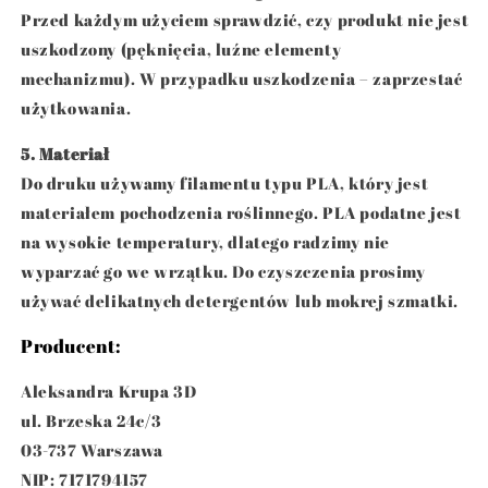
Przed każdym użyciem sprawdzić, czy produkt nie jest
uszkodzony (pęknięcia, luźne elementy
mechanizmu). W przypadku uszkodzenia – zaprzestać
użytkowania.
5. Materiał
Do druku używamy filamentu typu PLA, który jest
materiałem pochodzenia roślinnego. PLA podatne jest
na wysokie temperatury, dlatego radzimy nie
wyparzać go we wrzątku. Do czyszczenia prosimy
używać delikatnych detergentów lub mokrej szmatki.
Producent:
Aleksandra Krupa 3D
ul. Brzeska 24c/3
03-737 Warszawa
NIP: 7171794157