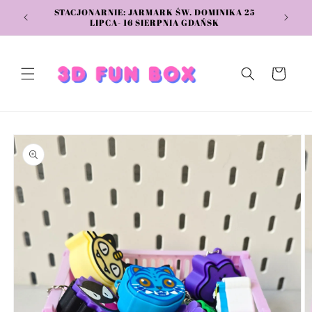
Przejdź
STACJONARNIE: JARMARK ŚW. DOMINIKA 25
do
LIPCA- 16 SIERPNIA GDAŃSK
treści
Koszyk
Pomiń,
aby
przejść do
informacji
o
produkcie