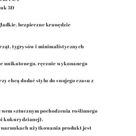
ruk 3D
ładkie, bezpieczne krawędzie
rząt, tygrysów i minimalistycznych
ce unikatowego, ręcznie wykonanego
rzy chcą dodać stylu do swojego czasu z
zywem sztucznym pochodzenia roślinnego
bi kukurydzianej).
warunkach użytkowania produkt jest