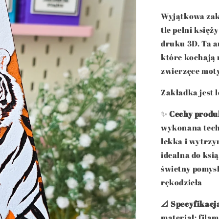
Wyjątkowa zak
tle pełni księ
druku 3D. Ta a
które kochają 
zwierzęce mot
Zakładka jest 
✨
Cechy produ
wykonana tech
lekka i wytrz
idealna do ksi
świetny pomysł
rękodzieła
📐
Specyfikacj
materiał: fila