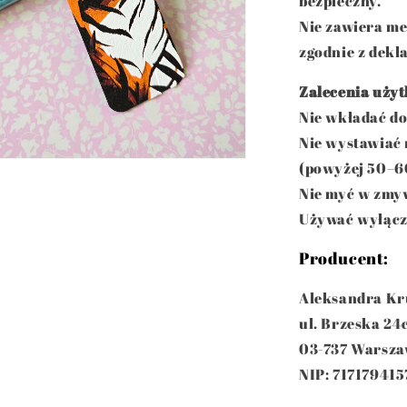
bezpieczny.
Nie zawiera me
zgodnie z dekl
Zalecenia uży
Nie wkładać do
Nie wystawiać 
rz
(powyżej 50–6
imedia
Nie myć w zmy
Używać wyłącz
e
alnym
Producent:
Aleksandra Kr
ul. Brzeska 24
03-737 Warsz
NIP: 717179415