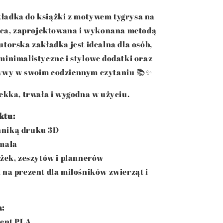
ładka do książki z motywem tygrysa na
życa, zaprojektowana i wykonana metodą
utorska zakładka jest idealna dla osób,
minimalistyczne i stylowe dodatki oraz
ywy w swoim codziennym czytaniu 📚✨
lekka, trwała i wygodna w użyciu.
ktu:
niką druku 3D
ymała
ążek, zeszytów i plannerów
 na prezent dla miłośników zwierząt i
a:
ment PLA