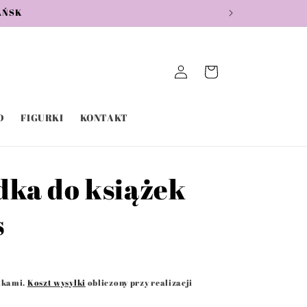
ŃSK
Zaloguj
Koszyk
się
D
FIGURKI
KONTAKT
dka do książek
s
tkami.
Koszt wysyłki
obliczony przy realizacji