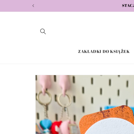
Przejdź
STACJO
do
treści
ZAKŁADKI DO KSIĄŻEK
Pomiń,
aby
przejść do
informacji
o
produkcie