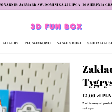
NARNIE: JARMARK ŚW. DOMINIKA 25 LIPCA- 16 SIERPNIA GDA
KLIKERY
PLUSZINKOWO
NASZE SMOKI
SŁODZIAKI 3
Zakła
Tygry
Cena
12,00 zł PLN
regularna
Z wliczonymi poda
zakupu.