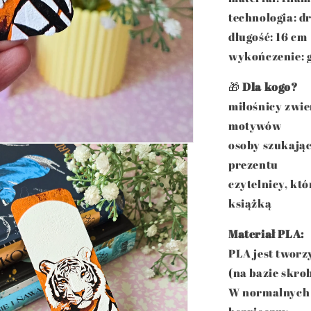
technologia: d
długość: 16 cm
wykończenie: g
🎁
Dla kogo?
miłośnicy zwie
motywów
osoby szukają
prezentu
czytelnicy, któ
książką
Materiał PLA:
PLA jest twor
(na bazie skro
W normalnych 