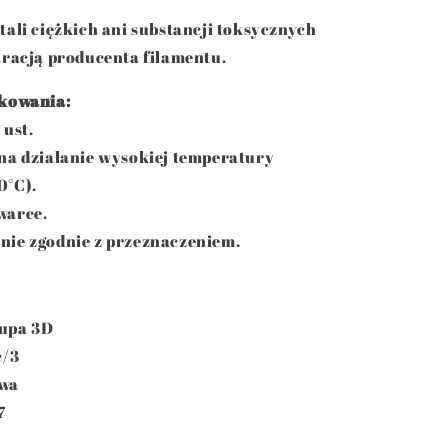
tali ciężkich ani substancji toksycznych
aracją producenta filamentu.
tkowania:
 ust.
na działanie wysokiej temperatury
0°C).
warce.
nie zgodnie z przeznaczeniem.
upa 3D
c/3
awa
7