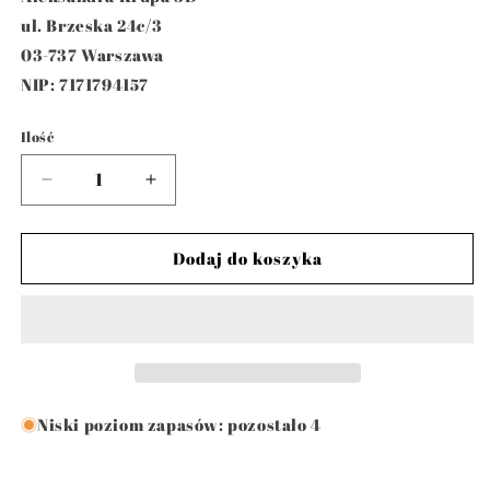
ul. Brzeska 24c/3
03-737 Warszawa
NIP: 7171794157
Ilość
Ilość
Zmniejsz
Zwiększ
ilość
ilość
dla
dla
Zakładka
Zakładka
Dodaj do koszyka
do
do
książek
książek
Kot
Kot
patrzący
patrzący
na
na
gwiazdy
gwiazdy
Niski poziom zapasów: pozostało 4