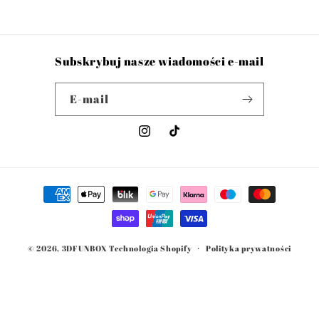
Subskrybuj nasze wiadomości e-mail
E-mail
Instagram
TikTok
Metody
płatności
© 2026,
3DFUNBOX
Technologia Shopify
Polityka prywatności
Dane kontaktowe
Warunki świadczenia usług
Polityka zwrotu kosztów
Polityka wysyłki