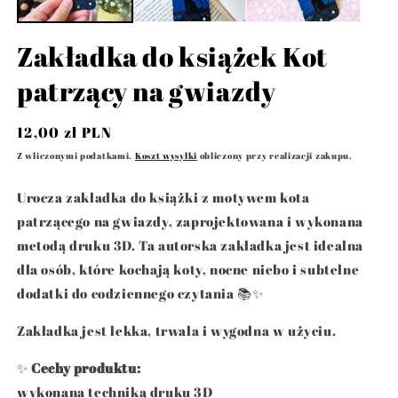
Zakładka do książek Kot
patrzący na gwiazdy
Cena
12,00 zł PLN
regularna
Z wliczonymi podatkami.
Koszt wysyłki
obliczony przy realizacji zakupu.
Urocza zakładka do książki z motywem kota
patrzącego na gwiazdy, zaprojektowana i wykonana
metodą druku 3D. Ta autorska zakładka jest idealna
dla osób, które kochają koty, nocne niebo i subtelne
dodatki do codziennego czytania 📚✨
Zakładka jest lekka, trwała i wygodna w użyciu.
✨
Cechy produktu:
wykonana techniką druku 3D