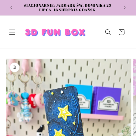
Przejdź
STACJONARNIE: JARMARK ŚW. DOMINIKA 25
do
LIPCA- 16 SIERPNIA GDAŃSK
treści
Koszyk
Pomiń,
aby
przejść do
informacji
o
produkcie