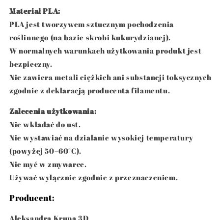
Materiał PLA:
PLA jest tworzywem sztucznym pochodzenia
roślinnego (na bazie skrobi kukurydzianej).
W normalnych warunkach użytkowania produkt jest
bezpieczny.
Nie zawiera metali ciężkich ani substancji toksycznych
zgodnie z deklaracją producenta filamentu.
Zalecenia użytkowania:
Nie wkładać do ust.
Nie wystawiać na działanie wysokiej temperatury
(powyżej 50–60°C).
Nie myć w zmywarce.
Używać wyłącznie zgodnie z przeznaczeniem.
Producent:
Aleksandra Krupa 3D