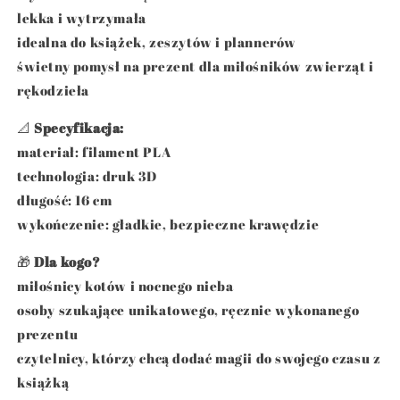
lekka i wytrzymała
idealna do książek, zeszytów i plannerów
świetny pomysł na prezent dla miłośników zwierząt i
rękodzieła
📐
Specyfikacja:
materiał: filament PLA
technologia: druk 3D
długość: 16 cm
wykończenie: gładkie, bezpieczne krawędzie
🎁
Dla kogo?
miłośnicy kotów i nocnego nieba
osoby szukające unikatowego, ręcznie wykonanego
prezentu
czytelnicy, którzy chcą dodać magii do swojego czasu z
książką