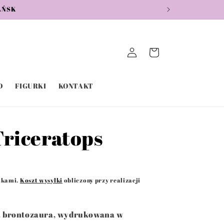
AŃSK
Zaloguj
Koszyk
się
D
FIGURKI
KONTAKT
Triceratops
N
tkami.
Koszt wysyłki
obliczony przy realizacji
a brontozaura, wydrukowana w