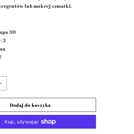
tergentów lub mokrej szmatki.
upa 3D
c/3
awa
7
Zwiększ
ilość
dla
Dino
Dodaj do koszyka
Triceratops