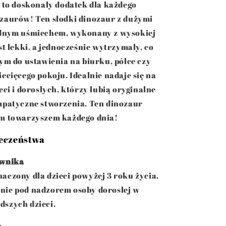
, to doskonały dodatek dla każdego
zaurów! Ten słodki dinozaur z dużymi
odnym uśmiechem, wykonany z wysokiej
st lekki, a jednocześnie wytrzymały, co
nym do ustawienia na biurku, półce czy
iecięcego pokoju. Idealnie nadaje się na
eci i dorosłych, którzy lubią oryginalne
mpatyczne stworzenia. Ten dinozaur
ym towarzyszem każdego dnia!
eczeństwa
ownika
aczony dla dzieci powyżej 3 roku życia.
nie pod nadzorem osoby dorosłej w
szych dzieci.