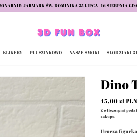
JONARNIE: JARMARK ŚW. DOMINIKA 25 LIPCA- 16 SIERPNIA GD
KLIKERY
PLUSZINKOWO
NASZE SMOKI
SŁODZIAKI 3
Dino 
Cena
45,00 zł PL
regularna
Z wliczonymi poda
zakupu.
Urocza figurk