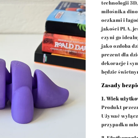
technologii 3D
miłośnika dino
oczkami i łag
jakości PLA, je
czyni go ideal
jako ozdoba dz
prezent dla dzi
dekoracje i sy
będzie świetn
Zasady bezpi
1. Wiek użytk
Produkt przezn
Używać wyłącz
przypadku młod