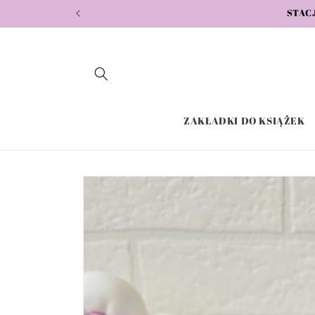
Przejdź
STAC
do
treści
ZAKŁADKI DO KSIĄŻEK
Pomiń,
aby
przejść do
informacji
o
produkcie