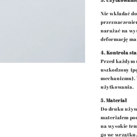
3. Użytkowani
Nie wkładać do
przeznaczeniem
narażać na wy
deformację mat
4. Kontrola st
Przed każdym u
uszkodzony (pę
mechanizmu). 
użytkowania.
5. Materiał
Do druku używa
materiałem poc
na wysokie tem
go we wrzątku