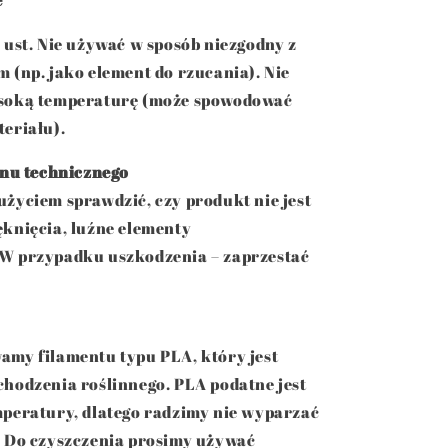
e
 ust. Nie używać w sposób niezgodny z
 (np. jako element do rzucania). Nie
soką temperaturę (może spowodować
eriału).
anu technicznego
życiem sprawdzić, czy produkt nie jest
knięcia, luźne elementy
W przypadku uszkodzenia – zaprzestać
my filamentu typu PLA, który jest
hodzenia roślinnego. PLA podatne jest
peratury, dlatego radzimy nie wyparzać
. Do czyszczenia prosimy używać