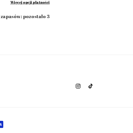
Więcej opcji płatności
 zapasów: pozostało 3
Instagram
TikTok