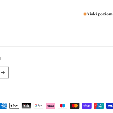
Niski poziom
l
etody