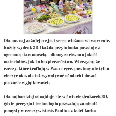
Dla nas najważniejsze jest serce włożone w tworzenie.
Każdy wydruk 3D i każda przytulanka powstaje z
ogromną starannością – dbamy zarówno o jakość
materiałów, jak i o bezpieczeństwo. Wierzymy, że
rzeczy, które trafiają w Wasze ręce, powinny nie tylko
cieszyć oko, ale też wywoływać uśmiech i dawać
poczucie wyjątkowości.
Ola najbardziej odnajduje się w świecie
drukarek 3D
,
gdzie precyzja i technologia pozwalają zamienić
pomysły w rzeczywistość. Paulina z kolei kocha