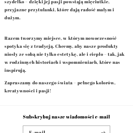
szydełko – dzięki jej pasji powstają mięciutkie,
przyjazne przytulanki, które dają radość małym i
dużym.
Razem tworzymy miejsce, w którym nowoczesność
spotyka się z tradycją. Chcemy, aby nasze produkty
niosły ze sobą nie tylko estetykę, ale i ciepło – tak, jak
w rodzinnych historiach i wspomnieniach, które nas
inspirują.
Zapraszamy do naszego świata – pełnego kolorów,
kreatywności i pasji!
Subskrybuj nasze wiadomości e-mail
E-mail