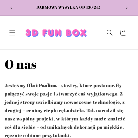
Przejdź
STAC
do
DARMOWA WYSYŁKA OD 150 ZŁ!
treści
Koszyk
O nas
Jesteśmy
Ola i Paulina
– siostry, które postanowiły
połączyć swoje pasje i stworzyć coś wyjątkowego. Z
jednej strony uwielbiamy nowoczesne technologie, z
drugiej – cenimy ciepło rękodzieła. Tak narodził się
nasz wspólny projekt, w którym każdy może znaleźć
coś dla siebie – od unikalnych dekoracji po miękkie,
ręcznie robione przytulanki.